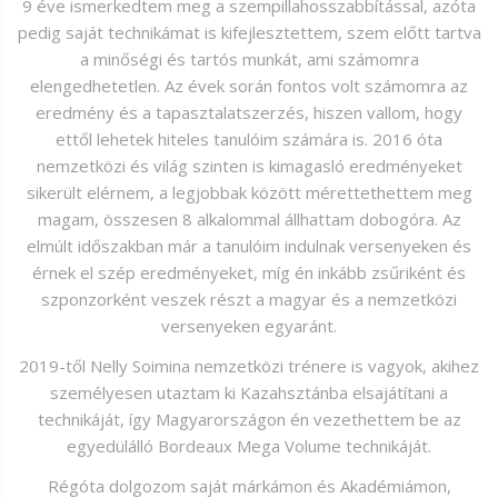
9 éve ismerkedtem meg a szempillahosszabbítással, azóta
pedig saját technikámat is kifejlesztettem, szem előtt tartva
a minőségi és tartós munkát, ami számomra
elengedhetetlen. Az évek során fontos volt számomra az
eredmény és a tapasztalatszerzés, hiszen vallom, hogy
ettől lehetek hiteles tanulóim számára is. 2016 óta
nemzetközi és világ szinten is kimagasló eredményeket
sikerült elérnem, a legjobbak között mérettethettem meg
magam, összesen 8 alkalommal állhattam dobogóra. Az
elmúlt időszakban már a tanulóim indulnak versenyeken és
érnek el szép eredményeket, míg én inkább zsűriként és
szponzorként veszek részt a magyar és a nemzetközi
versenyeken egyaránt.
2019-től Nelly Soimina nemzetközi trénere is vagyok, akihez
személyesen utaztam ki Kazahsztánba elsajátítani a
technikáját, így Magyarországon én vezethettem be az
egyedülálló Bordeaux Mega Volume technikáját.
Régóta dolgozom saját márkámon és Akadémiámon,