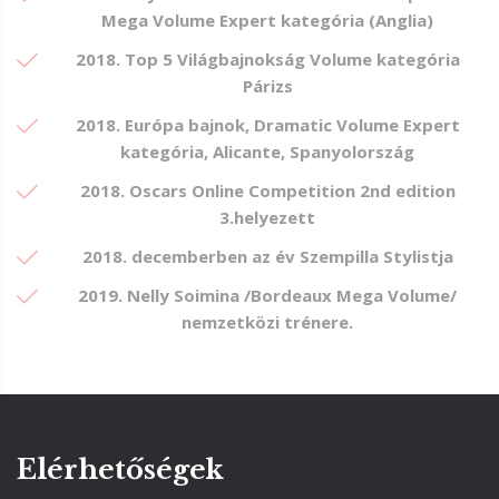
Mega Volume Expert kategória (Anglia)
2018. Top 5 Világbajnokság Volume kategória
Párizs
2018. Európa bajnok, Dramatic Volume Expert
kategória, Alicante, Spanyolország
2018. Oscars Online Competition 2nd edition
3.helyezett
2018. decemberben az év Szempilla Stylistja
2019. Nelly Soimina /Bordeaux Mega Volume/
nemzetközi trénere.
Elérhetőségek