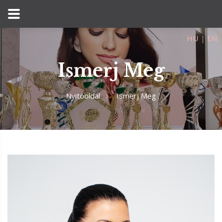
HU
|
EN
Ismerj Meg
Nyitóoldal
Ismerj Meg