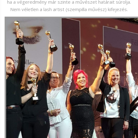
ha a végeredmény már szinte a művészet határait súrolja.
Nem véletlen a lash artist (szempilla művész) kifejezés.