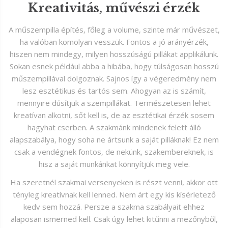
Kreativitás, művészi érzék
A műszempilla építés, főleg a volume, szinte már művészet,
ha valóban komolyan vesszük. Fontos a jó arányérzék,
hiszen nem mindegy, milyen hosszúságú pillákat applikálunk.
Sokan esnek például abba a hibába, hogy túlságosan hosszú
műszempillával dolgoznak. Sajnos így a végeredmény nem
lesz esztétikus és tartós sem. Ahogyan az is számít,
mennyire dúsítjuk a szempillákat. Természetesen lehet
kreatívan alkotni, sőt kell is, de az esztétikai érzék sosem
hagyhat cserben. A szakmánk mindenek felett álló
alapszabálya, hogy soha ne ártsunk a saját pilláknak! Ez nem
csak a vendégnek fontos, de nekünk, szakembereknek, is
hisz a saját munkánkat könnyítjük meg vele.
Ha szeretnél szakmai versenyeken is részt venni, akkor ott
tényleg kreatívnak kell lenned. Nem árt egy kis kísérletező
kedv sem hozzá. Persze a szakma szabályait ehhez
alaposan ismerned kell. Csak úgy lehet kitűnni a mezőnyből,