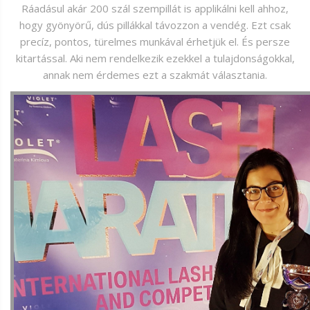
Ráadásul akár 200 szál szempillát is applikálni kell ahhoz,
hogy gyönyörű, dús pillákkal távozzon a vendég. Ezt csak
precíz, pontos, türelmes munkával érhetjük el. És persze
kitartással. Aki nem rendelkezik ezekkel a tulajdonságokkal,
annak nem érdemes ezt a szakmát választania.