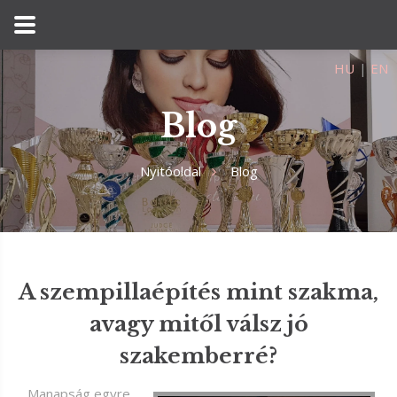
HU
|
EN
Blog
Nyitóoldal
Blog
A szempillaépítés mint szakma,
avagy mitől válsz jó
szakemberré?
Manapság egyre