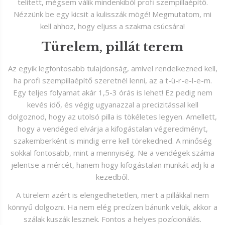
telített, mégsem válik mindenkiből profi szempillaépítő.
Nézzünk be egy kicsit a kulisszák mögé! Megmutatom, mi
kell ahhoz, hogy eljuss a szakma csúcsára!
Türelem, pillát terem
Az egyik legfontosabb tulajdonság, amivel rendelkezned kell,
ha profi szempillaépítő szeretnél lenni, az a t-ü-r-e-l-e-m.
Egy teljes folyamat akár 1,5-3 órás is lehet! Ez pedig nem
kevés idő, és végig ugyanazzal a precizitással kell
dolgoznod, hogy az utolsó pilla is tökéletes legyen. Amellett,
hogy a vendéged elvárja a kifogástalan végeredményt,
szakemberként is mindig erre kell törekedned. A minőség
sokkal fontosabb, mint a mennyiség. Ne a vendégek száma
jelentse a mércét, hanem hogy kifogástalan munkát adj ki a
kezedből.
A türelem azért is elengedhetetlen, mert a pillákkal nem
könnyű dolgozni. Ha nem elég precízen bánunk velük, akkor a
szálak kuszák lesznek. Fontos a helyes pozícionálás.