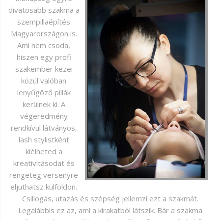
divatosabb szakma a
szempillaépítés
Magyarországon is.
Ami nem csoda,
hiszen egy profi
szakember kezei
közül valóban
lenyűgöző pillák
kerülnek ki. A
végeredmény
rendkívül látványos,
lash stylistként
kiélheted a
kreativitásodat és
rengeteg versenyre
eljuthatsz külföldön.
Csillogás, utazás és szépség jellemzi ezt a szakmát.
Legalábbis ez az, ami a kirakatból látszik. Bár a szakma