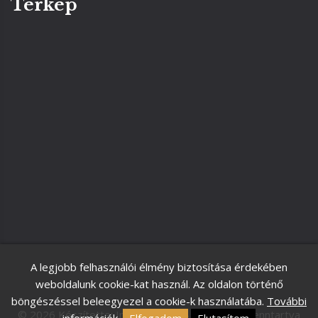
Térkép
A legjobb felhasználói élmény biztosítása érdekében
weboldalunk cookie-kat használ. Az oldalon történő
böngészéssel beleegyezel a cookie-k használatába.
További
©
2026
Készítette: Innovip.hu Kft
- Minden jog fenntartva