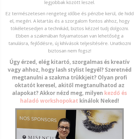
legjobbak között leszel.
Ez természetesen rengeteg időbe és pénzbe kerül, de hidd
el, megéri. A kitartás és a szorgalom fontos ahhoz, hogy
tökéletesedjen a technikád, biztos kézzel tudj dolgozni.
Ebben a szakmában folyamatosan van lehetőség a
tanulásra, fejlődésre, új kihívások teljesítésére. Unatkozni
biztosan nem fogsz!
Úgy érzed, elég kitartó, szorgalmas és kreatív
vagy ahhoz, hogy lash stylist legyél? Szeretnéd
megtanulni a szakma trükkjeit? Olyan profi
oktatót keresel, akitől megtanulhatod az
alapokat? Akkor nézd meg, milyen
kezdő és
haladó workshopokat
kínálok Neked!