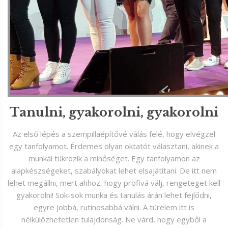
Tanulni, gyakorolni, gyakorolni
Az első lépés a szempillaépítővé válás felé, hogy elvégzel
egy tanfolyamot. Érdemes olyan oktatót választani, akinek a
munkái tükrözik a minőséget. Egy tanfolyamon az
alapkészségeket, szabályokat lehet elsajátítani. De itt nem
lehet megállni, mert ahhoz, hogy profivá válj, rengeteget kell
gyakorolni! Sok-sok munka és tanulás árán lehet fejlődni,
egyre jobbá, rutinosabbá válni. A türelem itt is
nélkülözhetetlen tulajdonság. Ne várd, hogy egyből a