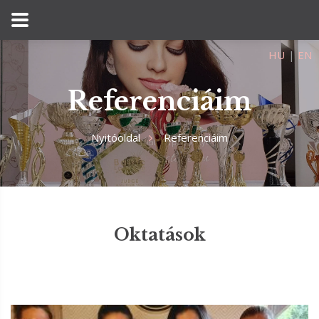
HU
|
EN
Referenciáim
Nyitóoldal
Referenciáim
Oktatások