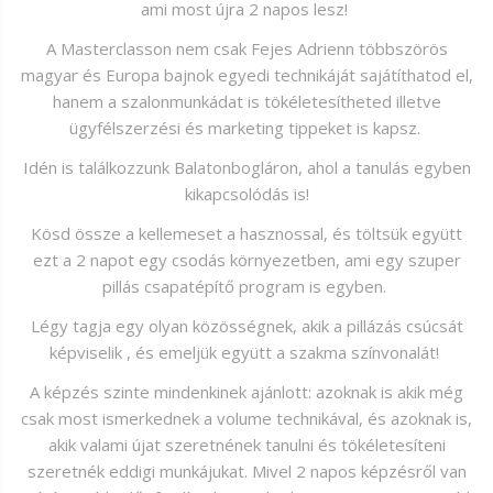
ami most újra 2 napos lesz!
A Masterclasson nem csak Fejes Adrienn többszörös
magyar és Europa bajnok egyedi technikáját sajátíthatod el,
hanem a szalonmunkádat is tökéletesítheted illetve
ügyfélszerzési és marketing tippeket is kapsz.
Idén is találkozzunk Balatonbogláron, ahol a tanulás egyben
kikapcsolódás is!
Kösd össze a kellemeset a hasznossal, és töltsük együtt
ezt a 2 napot egy csodás környezetben, ami egy szuper
pillás csapatépítő program is egyben.
Légy tagja egy olyan közösségnek, akik a pillázás csúcsát
képviselik , és emeljük együtt a szakma színvonalát!
A képzés szinte mindenkinek ajánlott: azoknak is akik még
csak most ismerkednek a volume technikával, és azoknak is,
akik valami újat szeretnének tanulni és tökéletesíteni
szeretnék eddigi munkájukat. Mivel 2 napos képzésről van