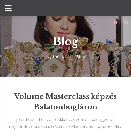
HU
|
EN
Blog
Nyitóoldal
Blog
Volume Masterclass képzés
Balatonbogláron
Jelentkezz Te is az exkluzív, évente csak egyszer
megrendezésre kerülő Volume Masterclass képzésünkre,