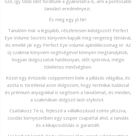
szó, így több időt fordítunk a gyakorlatra is, ami a pontosabb
tanulást eredményezi.
És még egy jó hír!
Tanulóim már a legújabb, részletesen kidolgozott Perfect
Eye Volume Secrets könyvem kapják meg rengeteg témával,
és emellé jár egy Perfect Eye volume ajándékcsomag is! Az
új szakmai könyvem segítségével könnyen megtanuljátok,
hogyan dolgozzatok hatékonyan, időt spórolva, mégis
tökéletes minőségben.
Közel egy évtizede csöppentem bele a pillázás világába, és
azóta is töretlenul azon dolgozom, hogy technikai tudással
és prémium anyagokkal is segítsem a tanulóimat, és minden,
a szakmában dolgozó lash stylistot.
Csatlakozz Te is, fejleszd a vállalkozásod szinte játszva,
csodás környezetben egy szuper csapattal ahol, a tanulás
és a kikapcsolódás is garantált.