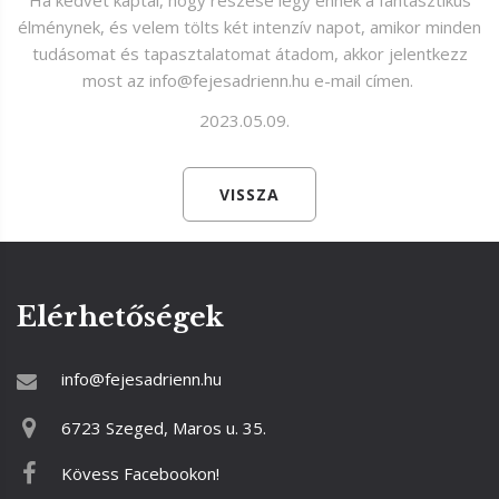
Ha kedvet kaptál, hogy részese légy ennek a fantasztikus
élménynek, és velem tölts két intenzív napot, amikor minden
tudásomat és tapasztalatomat átadom, akkor jelentkezz
most az info@fejesadrienn.hu e-mail címen.
2023.05.09.
VISSZA
Elérhetőségek
info@fejesadrienn.hu
6723 Szeged, Maros u. 35.
Kövess Facebookon!