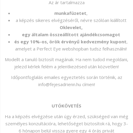
Az ár tartalmazza
munkafüzetet
,
a képzés sikeres elvégzéséről, névre szólóan kiállított
Oklevelet,
egy általam összeállított ajándékcsomagot
és egy 10%-os, örök érvényű kedvezmény kupont
,
amelyet a Perfect Eye webshopban tudsz felhasználni!
Modellt a tanuló biztosít magának. Ha nem tudod megoldani,
jelezd kérlek felém a jelentkezésed után közvetlen!
Időpontfoglalás emailes egyeztetés során történik, az
info@fejesadrienn.hu címen!
UTÓKÖVETÉS
Ha a képzés elvégzése után úgy érzed, szükséged van még
személyes konzultációra, lehetőséget biztosítok rá, hogy 3-
6 hónapon belül vissza gyere egy 4 órás privát