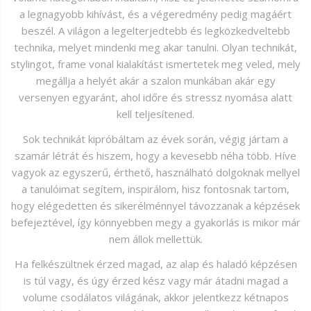
a legnagyobb kihívást, és a végeredmény pedig magáért
beszél. A világon a legelterjedtebb és legközkedveltebb
technika, melyet mindenki meg akar tanulni. Olyan technikát,
stylingot, frame vonal kialakítást ismertetek meg veled, mely
megállja a helyét akár a szalon munkában akár egy
versenyen egyaránt, ahol időre és stressz nyomása alatt
kell teljesítened.
Sok technikát kipróbáltam az évek során, végig jártam a
szamár létrát és hiszem, hogy a kevesebb néha több. Híve
vagyok az egyszerű, érthető, használható dolgoknak mellyel
a tanulóimat segítem, inspirálom, hisz fontosnak tartom,
hogy elégedetten és sikerélménnyel távozzanak a képzések
befejeztével, így könnyebben megy a gyakorlás is mikor már
nem állok mellettük.
Ha felkészültnek érzed magad, az alap és haladó képzésen
is túl vagy, és úgy érzed kész vagy már átadni magad a
volume csodálatos világának, akkor jelentkezz kétnapos