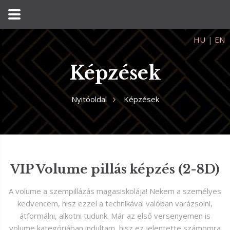
HU
|
EN
Képzések
Nyitóoldal
Képzések
VIP Volume pillás képzés (2-8D)
A volume a szempillázás magasiskolája! Nekem a személyes
kedvencem, hisz ezzel a technikával valóban varázsolni,
átformálni, alkotni tudunk. Már az első versenyemen is
volume kategóriában indultam, hisz ez jelentette számomra