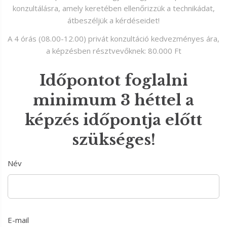
konzultálásra, amely keretében ellenőrizzük a technikádat,
átbeszéljük a kérdéseidet!
A 4 órás (08.00-12.00) privát konzultáció kedvezményes ára,
a képzésben résztvevőknek: 80.000 Ft
Időpontot foglalni
minimum 3 héttel a
képzés időpontja előtt
szükséges!
Név
E-mail