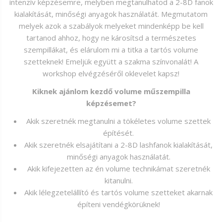
intenzív képzésemre, melyben megtanulhatod a 2-8D fanok
kialakítását, minőségi anyagok használatát. Megmutatom
melyek azok a szabályok melyeket mindenképp be kell
tartanod ahhoz, hogy ne károsítsd a természetes
szempillákat, és elárulom mi a titka a tartós volume
szetteknek! Emeljük együtt a szakma színvonalát! A
workshop elvégzéséről oklevelet kapsz!
Kiknek ajánlom kezdő volume műszempilla
képzésemet?
Akik szeretnék megtanulni a tökéletes volume szettek
építését.
Akik szeretnék elsajátítani a 2-8D lashfanok kialakítását,
minőségi anyagok használatát.
Akik kifejezetten az én volume technikámat szeretnék
kitanulni.
Akik lélegzetelállító és tartós volume szetteket akarnak
építeni vendégkörüknek!