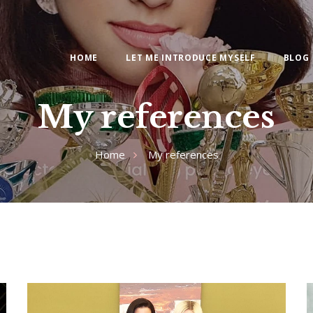
HOME
LET ME INTRODUCE MYSELF
BLOG
My references
Home
My references